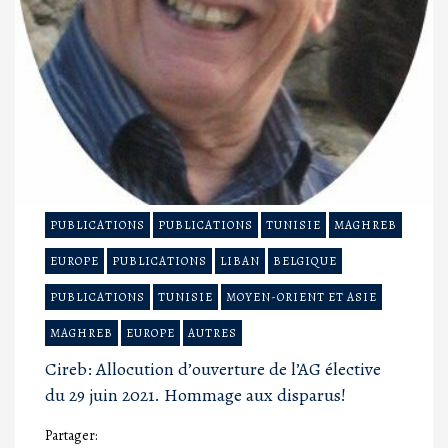
PUBLICATIONS
PUBLICATIONS
TUNISIE
MAGHREB
EUROPE
PUBLICATIONS
LIBAN
BELGIQUE
PUBLICATIONS
TUNISIE
MOYEN-ORIENT ET ASIE
MAGHREB
EUROPE
AUTRES
Cireb: Allocution d’ouverture de l’AG élective
du 29 juin 2021. Hommage aux disparus!
Partager: