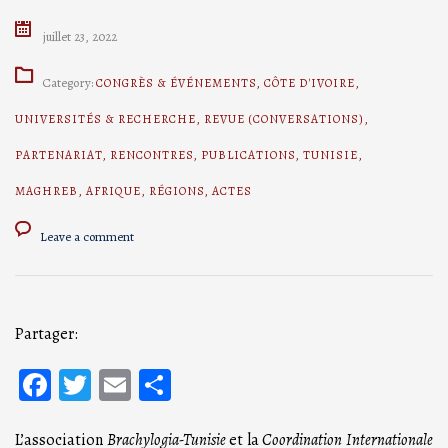
juillet 23, 2022
Category:
CONGRÈS & ÉVÉNEMENTS
,
CÔTE D'IVOIRE
,
UNIVERSITÉS & RECHERCHE
,
REVUE (CONVERSATIONS)
,
PARTENARIAT
,
RENCONTRES
,
PUBLICATIONS
,
TUNISIE
,
MAGHREB
,
AFRIQUE
,
RÉGIONS
,
ACTES
Leave a comment
Partager:
Facebook
Twitter
Email
Partager
L’association
Brachylogia-Tunisie
et la
Coordination Internationale