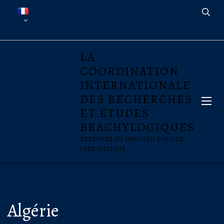
LA
COORDINATION
INTERNATIONALE
DES RECHERCHES
ET ÉTUDES
BRACHYLOGIQUES
REPENSER DU NOUVEAU SUR UNE
IDÉE ANTIQUE
Algérie