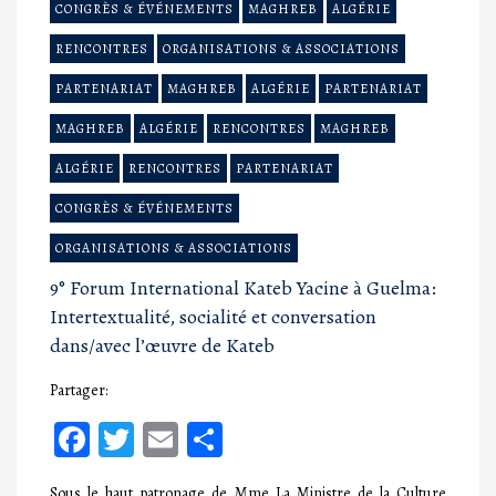
CONGRÈS & ÉVÉNEMENTS
MAGHREB
ALGÉRIE
RENCONTRES
ORGANISATIONS & ASSOCIATIONS
PARTENARIAT
MAGHREB
ALGÉRIE
PARTENARIAT
MAGHREB
ALGÉRIE
RENCONTRES
MAGHREB
ALGÉRIE
RENCONTRES
PARTENARIAT
CONGRÈS & ÉVÉNEMENTS
ORGANISATIONS & ASSOCIATIONS
9° Forum International Kateb Yacine à Guelma:
Intertextualité, socialité et conversation
dans/avec l’œuvre de Kateb
Partager:
Facebook
Twitter
Email
Partager
Sous le haut patronage de Mme La Ministre de la Culture