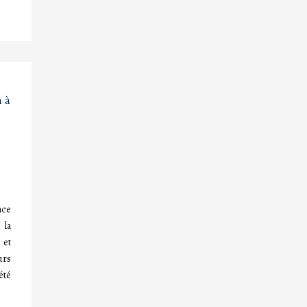
 à
nce
 la
 et
urs
été