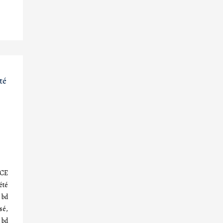
té
NCE
été
 bd
sé,
 bd