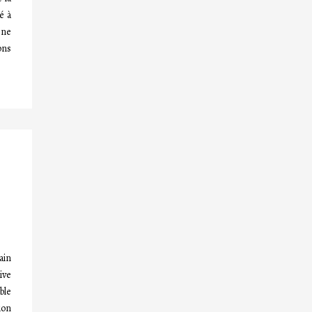
é à
 ne
ons
ain
ive
ble
ion