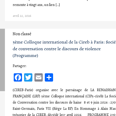
remonte à vingt ans, un lien […]
avril 22, 2026
Non classé
5ème Colloque international de la Cireb à Paris: Socié
de conversation contre le discours de violence
(Programme)
Partager:
Facebook
Twitter
Email
Partager
(CIREB-Paris) organise avec le parrainage de LA RENAISSA
FRANÇAISE (LRF) 5ème Colloque international (CIP5-cireb) La Soci
de Conversation contre les discours de haine 8 et 9 juin 2026 : 270
Saint-Germain, Paris VII (Siège La RF) En Hommage à Alain Mas
trésorier de la CIREB, décédé le17 avril 2026 PROGRAMME 270