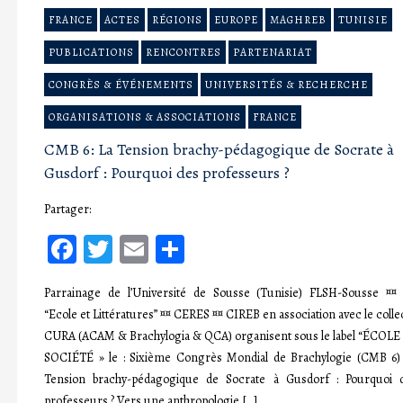
FRANCE
ACTES
RÉGIONS
EUROPE
MAGHREB
TUNISIE
PUBLICATIONS
RENCONTRES
PARTENARIAT
CONGRÈS & ÉVÉNEMENTS
UNIVERSITÉS & RECHERCHE
ORGANISATIONS & ASSOCIATIONS
FRANCE
CMB 6: La Tension brachy-pédagogique de Socrate à
Gusdorf : Pourquoi des professeurs ?
Partager:
Facebook
Twitter
Email
Partager
Parrainage de l’Université de Sousse (Tunisie) FLSH-Sousse ¤¤
“Ecole et Littératures” ¤¤ CERES ¤¤ CIREB en association avec le collec
CURA (ACAM & Brachylogia & QCA) organisent sous le label “ÉCOLE
SOCIÉTÉ » le : Sixième Congrès Mondial de Brachylogie (CMB 6)
Tension brachy-pédagogique de Socrate à Gusdorf : Pourquoi 
professeurs ? Vers une anthropologie […]