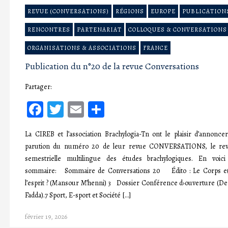
REVUE (CONVERSATIONS)
RÉGIONS
EUROPE
PUBLICATION
RENCONTRES
PARTENARIAT
COLLOQUES & CONVERSATIONS
ORGANISATIONS & ASSOCIATIONS
FRANCE
Publication du n°20 de la revue Conversations
Partager:
Facebook
Twitter
Email
Partager
La CIREB et l’association Brachylogia-Tn ont le plaisir d’annoncer
parution du numéro 20 de leur revue CONVERSATIONS, le re
semestrielle multilingue des études brachylogiques. En voici
sommaire: Sommaire de Conversations 20 Édito : Le Corps e(
l’esprit ? (Mansour M’henni) 3 Dossier Conférence d›ouverture (De
Fadda).7 Sport, E-sport et Société […]
février 19, 2026