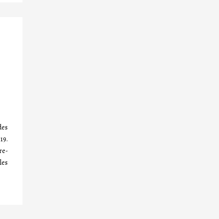
des
19.
re-
les