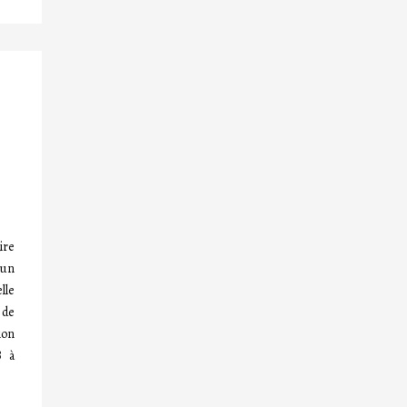
ire
 un
lle
 de
ion
B à