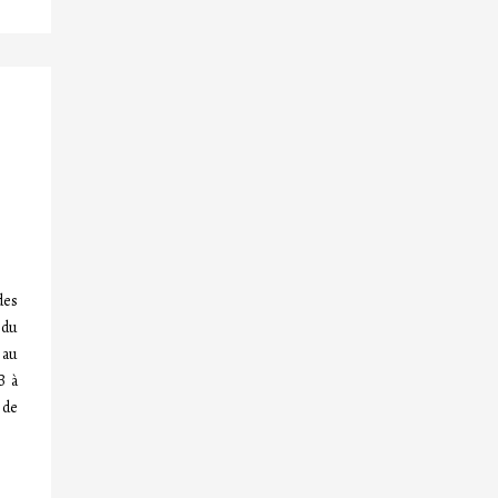
des
 du
 au
B à
 de