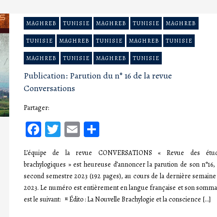
MAGHREB
TUNISIE
MAGHREB
TUNISIE
MAGHREB
TUNISIE
MAGHREB
TUNISIE
MAGHREB
TUNISIE
MAGHREB
TUNISIE
MAGHREB
TUNISIE
Publication: Parution du n° 16 de la revue
Conversations
Partager:
Facebook
Twitter
Email
Partager
L’équipe de la revue CONVERSATIONS « Revue des étu
brachylogiques » est heureuse d’annoncer la parution de son n°16,
second semestre 2023 (192 pages), au cours de la dernière semaine
2023. Le numéro est entièrement en langue française et son somma
est le suivant: ¤ Édito : La Nouvelle Brachylogie et la conscience […]