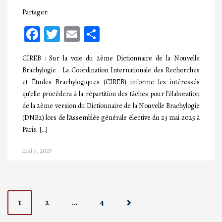
Partager:
Facebook
Twitter
Email
Partager
CIREB : Sur la voie du 2ème Dictionnaire de la Nouvelle
Brachylogie La Coordination Internationale des Recherches
et Études Brachylogiques (CIREB) informe les intéressés
qu’elle procèdera à la répartition des tâches pour l’élaboration
de la 2ème version du Dictionnaire de la Nouvelle Brachylogie
(DNB2) lors de l’Assemblée générale élective du 23 mai 2025 à
Paris. […]
mai 7, 2025
P
1
2
…
4