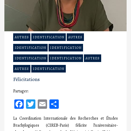
AUTRES
IDENTIFICATION
AUTRES
IDENTIFICATION
IDENTIFICATION
IDENTIFICATION
IDENTIFICATION
AUTRES
AUTRES
IDENTIFICATION
Félicitations
Partager:
Facebook
Twitter
Email
Partager
La Coordination Internationale des Recherches et Études
Brachylogiques (CIREB-Paris) félicite l’universitaire-