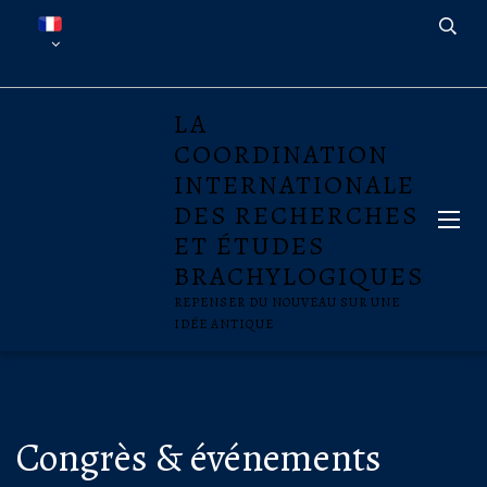
LA
COORDINATION
INTERNATIONALE
DES RECHERCHES
ET ÉTUDES
BRACHYLOGIQUES
REPENSER DU NOUVEAU SUR UNE
IDÉE ANTIQUE
Congrès & événements