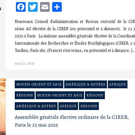
Facebook
Twitter
Email
Partager
Nouveaux Conseil d’administration et Bureau exécutif de la CI
6ème AG élective de la CIREB (en présentiel et à distance), le 23 
2025 à Paris La sixième assemblée générale élective de la Coordinat
Internationale des Recherches et Études Brachylogiques (CIREB, 5 
Tardieu, Paris 18e, (France) s’est tenue, en présentiel et à distance, […
mai 23, 2025
MOYEN-ORIENT ET ASIE
AMÉRIQUE & AUTRES
AFRIQUE
RÉGIONS
MOYEN-ORIENT ET ASIE
RÉGIONS
AMÉRIQUE & AUTRES
AFRIQUE
RÉGIONS
Assemblée générale élective ordinaire de la CIREB,
Paris le 23 mai 2025