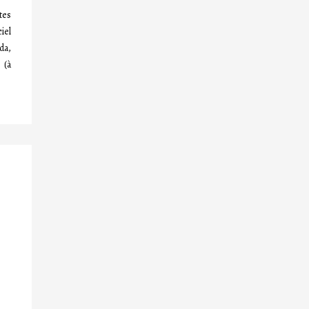
tes
iel
da,
 (à