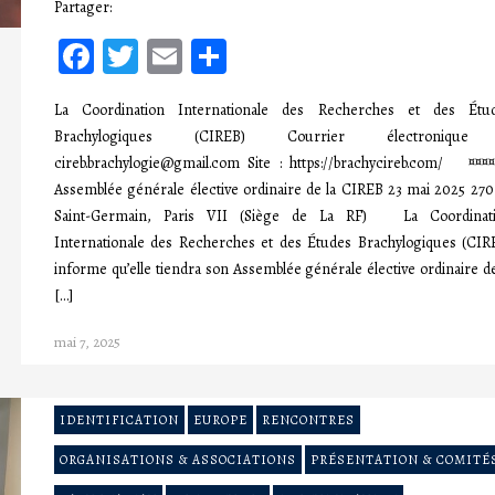
Partager:
Facebook
Twitter
Email
Partager
La Coordination Internationale des Recherches et des Étu
Brachylogiques (CIREB) Courrier électronique
cireb.brachylogie@gmail.com Site : https://brachycireb.com/ ¤¤
Assemblée générale élective ordinaire de la CIREB 23 mai 2025 270
Saint-Germain, Paris VII (Siège de La RF) La Coordinat
Internationale des Recherches et des Études Brachylogiques (CIR
informe qu’elle tiendra son Assemblée générale élective ordinaire de
[…]
mai 7, 2025
IDENTIFICATION
EUROPE
RENCONTRES
ORGANISATIONS & ASSOCIATIONS
PRÉSENTATION & COMITÉ