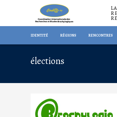
L
R
R
IDENTITÉ
RÉGIONS
RENCONTRES
élections