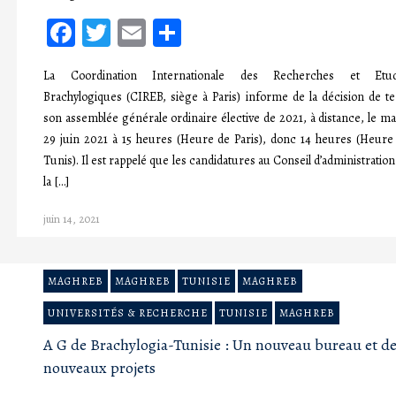
Facebook
Twitter
Email
Partager
La Coordination Internationale des Recherches et Etu
Brachylogiques (CIREB, siège à Paris) informe de la décision de te
son assemblée générale ordinaire élective de 2021, à distance, le ma
29 juin 2021 à 15 heures (Heure de Paris), donc 14 heures (Heure
Tunis). Il est rappelé que les candidatures au Conseil d’administration
la […]
juin 14, 2021
MAGHREB
MAGHREB
TUNISIE
MAGHREB
UNIVERSITÉS & RECHERCHE
TUNISIE
MAGHREB
A G de Brachylogia-Tunisie : Un nouveau bureau et d
nouveaux projets