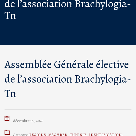
de l’association Brachylogia-
Tn
Assemblée Générale élective
de l’association Brachylogia-
Tn
décembre 15, 2025
Category:
RÉGIONS
,
MAGHREB
,
TUNISIE
,
IDENTIFICATION
,