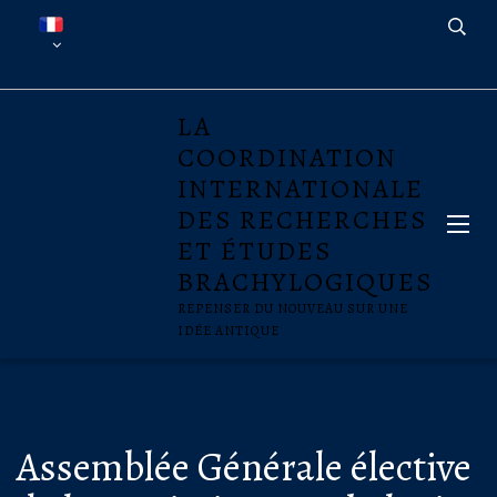
LA
COORDINATION
INTERNATIONALE
DES RECHERCHES
ET ÉTUDES
BRACHYLOGIQUES
REPENSER DU NOUVEAU SUR UNE
IDÉE ANTIQUE
Assemblée Générale élective