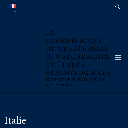
LA
COORDINATION
INTERNATIONALE
DES RECHERCHES
ET ÉTUDES
BRACHYLOGIQUES
REPENSER DU NOUVEAU SUR UNE
IDÉE ANTIQUE
Italie