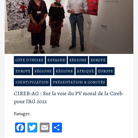
CÔTE D'IVOIRE
ESPAGNE
RÉGIONS
EUROPE
EUROPE
RÉGIONS
RÉGIONS
AFRIQUE
EUROPE
IDENTIFICATION
PRÉSENTATION & COMITÉS
CIREB-AG : Sur la voie du PV moral de la Cireb
pour l’AG 2021
Partager:
Facebook
Twitter
Email
Partager