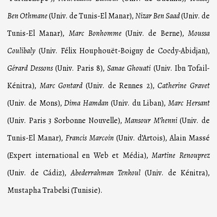
Ben Othmane
(Univ. de Tunis-El Manar),
Nizar
Ben
Saad
(Univ. de
Tunis-El Manar),
Marc
Bonhomme
(Univ. de Berne),
Moussa
Coulibaly
(Univ. Félix Houphouët-Boigny de Cocdy-Abidjan),
Gérard
Dessons
(Univ. Paris 8),
Sanae
Ghouati
(Univ. Ibn Tofail-
Kénitra),
Marc
Gontard
(Univ. de Rennes 2),
Catherine Gravet
(Univ. de Mons),
Dima
Hamdan
(Univ. du Liban),
Marc
Hersant
(Univ. Paris 3 Sorbonne Nouvelle),
Mansour M’henni
(Univ. de
Tunis-El Manar),
Francis Marcoin
(Univ. d’Artois), Alain Massé
(Expert international en Web et Média),
Martine
Renouprez
(Univ. de Cádiz),
Abederrahman
Tenkoul
(Univ. de Kénitra),
Mustapha Trabelsi (Tunisie).