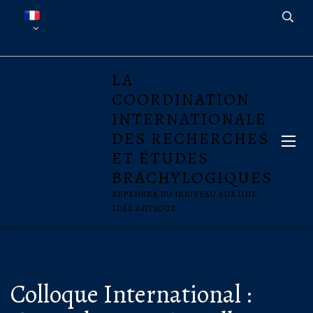
LA
COORDINATION
INTERNATIONALE
DES RECHERCHES
ET ÉTUDES
BRACHYLOGIQUES
REPENSER DU NOUVEAU SUR UNE
IDÉE ANTIQUE
Colloque International :