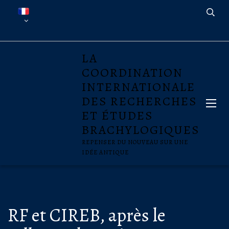
LA
COORDINATION
INTERNATIONALE
DES RECHERCHES
ET ÉTUDES
BRACHYLOGIQUES
REPENSER DU NOUVEAU SUR UNE
IDÉE ANTIQUE
RF et CIREB, après le