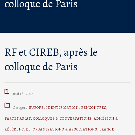
colloque de Paris
RF et CIREB, après le
colloque de Paris
mai 18, 2022
Category:
EUROPE
,
IDENTIFICATION
,
RENCONTRES
,
PARTENARIAT
,
COLLOQUES & CONVERSATIONS
,
ADHÉSION &
RÉFÉRENTIEL
,
ORGANISATIONS & ASSOCIATIONS
,
FRANCE