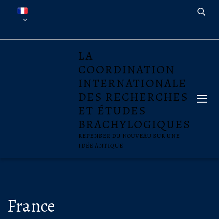
LA
COORDINATION
INTERNATIONALE
DES RECHERCHES
ET ÉTUDES
BRACHYLOGIQUES
REPENSER DU NOUVEAU SUR UNE
IDÉE ANTIQUE
France