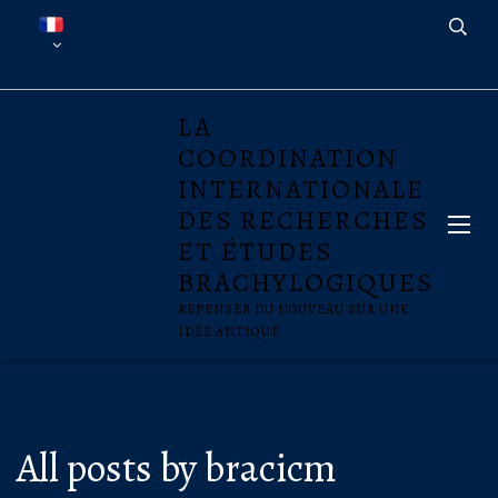
LA
COORDINATION
INTERNATIONALE
DES RECHERCHES
ET ÉTUDES
BRACHYLOGIQUES
REPENSER DU NOUVEAU SUR UNE
IDÉE ANTIQUE
All posts by bracicm