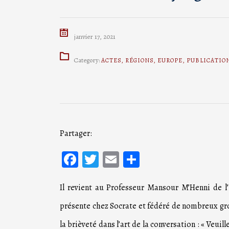
janvier 17, 2021
Category:
ACTES
,
RÉGIONS
,
EUROPE
,
PUBLICATIO
Partager:
Facebook
Twitter
Email
Partager
Il revient au Professeur Mansour M’Henni de l’
présente chez Socrate et fédéré de nombreux gro
la brièveté dans l’art de la conversation : « Veuil