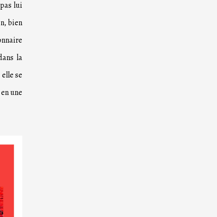
pas lui
n, bien
onnaire
dans la
 elle se
 en une