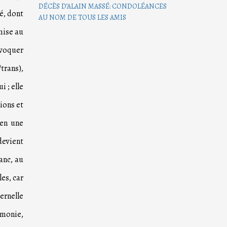
DÉCÈS D’ALAIN MASSÉ: CONDOLÉANCES
é, dont
AU NOM DE TOUS LES AMIS
mise au
ovoquer
trans),
i ; elle
ions et
 en une
devient
anc, au
es, car
ernelle
émonie,