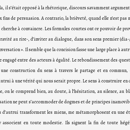
cela, il s’était opposé à la rhétorique, discours savamment argument
 fins de persuasion. A contrario, la brièveté, quand elle n’est pas 
 ne cherche à convaincre. Les formules courtes ont ce pouvoir de pr
ravité au rire-, d’inviter au dialogue, dans son sens premier (dia-/
versation ». Il semble que la concision fasse une large place à autru
nge engagé entre des acteurs à égalité. Le rebondissement des quest
à une construction du sens à travers le partage et en commun,
utrui à une vérité qui nous serait propre. Le sens à construire en 
ce, on le comprend bien, au doute, à l’hésitation, au silence, au bl
ersation ne peut s’accommoder de dogmes et de principes inamovibl
ctes d’autrui transforment les miens, me métamorphosent en une ét
’y associent en toute modestie. Ils signent la fin de toute hég