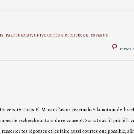
NS
,
PARTENARIAT
,
UNIVERSITÉS & RECHERCHE
,
ESPAGNE
Leave a
Université Tunis El Manar d’avoir réactualisé la notion de brac
upes de recherche autour de ce concept. Socrate avait prôné la v
le resserrer tes réponses et les faire aussi courtes que possible, afi