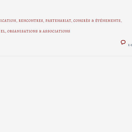
FICATION
,
RENCONTRES
,
PARTENARIAT
,
CONGRÈS & ÉVÉNEMENTS
,
IEL
,
ORGANISATIONS & ASSOCIATIONS
1