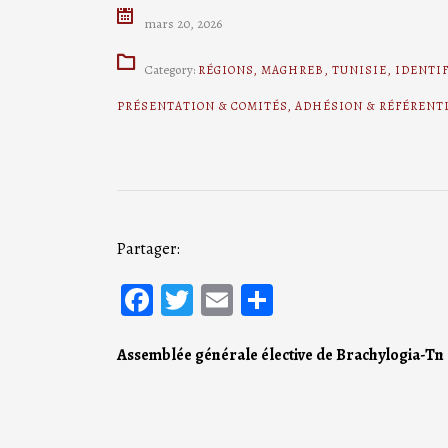
mars 20, 2026
Category:
RÉGIONS
,
MAGHREB
,
TUNISIE
,
IDENTI
PRÉSENTATION & COMITÉS
,
ADHÉSION & RÉFÉRENT
Partager:
Facebook
Twitter
Email
Partager
Assemblée générale élective de Brachylogia-Tn