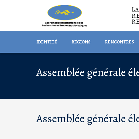
L
R
R
IDENTITÉ
RÉGIONS
RENCONTRES
Assemblée générale éle
Assemblée générale éle