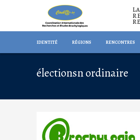
L
R
R
IDENTITÉ
RÉGIONS
RENCONTRES
électionsn ordinaire