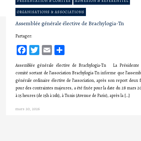
PRÉSENTATION & COMITÉS
ADHÉSION & RÉFÉRENTIEL
ORGANISATIONS & ASSOCIATIONS
Assemblée générale élective de Brachylogia-Tn
Partager:
Facebook
Twitter
Email
Partager
Assemblée générale élective de Brachylogia-Tn La Présidente
comité sortant de l’association Brachylogia-Tn informe que l’assemb
générale ordinaire élective de l’association, après son report deux f
pour des contraintes majeures, a été fixée pour la date du 28 mars 2
à 15 heures (de 15h à 16h), à Tunis (Avenue de Paris), après la […]
mars 20, 2026