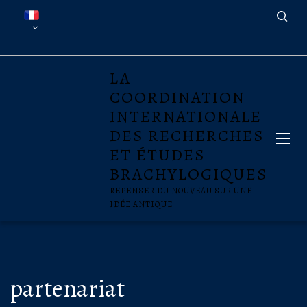
LA
COORDINATION
INTERNATIONALE
DES RECHERCHES
ET ÉTUDES
BRACHYLOGIQUES
REPENSER DU NOUVEAU SUR UNE
IDÉE ANTIQUE
partenariat