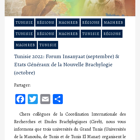
TUNISIE
RÉGIONS
MAGHREB
RÉGIONS
MAGHREB
TUNISIE
RÉGIONS
MAGHREB
TUNISIE
RÉGIONS
MAGHREB
TUNISIE
Tunisie 2022: Forum Insanyaat (septembre) &
Etats Généraux de la Nouvelle Brachylogie
(octobre)
Partager:
Facebook
Twitter
Email
Partager
Chers collègues de la Coordination Internationale des
Recherches et Etudes Brachylogiques (Cireb), nous vous
informons que trois universités du Grand Tunis (Universités
de la Manouba, de Tunis et de Tunis El Manar) organisent le