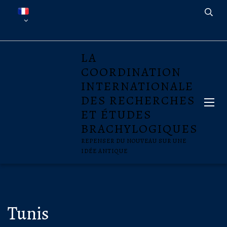
LA
COORDINATION
INTERNATIONALE
DES RECHERCHES
ET ÉTUDES
BRACHYLOGIQUES
REPENSER DU NOUVEAU SUR UNE
IDÉE ANTIQUE
Tunis