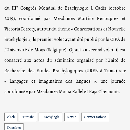
du III° Congrès Mondial de Brachylogie à Cadiz (octobre
2019), coordonné par Mesdames Martine Renouprez et
Victoria Ferrety, autour du thème « Conversations et Nouvelle
Brachylogie », le premier volet ayant été publié par le CIPA de
l’Université de Mons (Belgique). Quant au second volet, il est
consacré aux actes du séminaire organisé par l’Unité de
Recherche des Etudes Brachylogiques (UREB à Tunis) sur
« Langages et imaginaires des langues », une journée
coordonnée par Mesdames Monia Kallel et Raja Chennoufi.
cireb
Tunisie
Brachylogia
Revue
Conversations
Tags
Dossiers