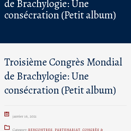
de Brachylogie: Une
consécration (Petit album)
Troisième Congrès Mondial
de Brachylogie: Une
consécration (Petit album)
janvier 16, 2021
Category:
RENCONTRES
,
PARTENARIAT
,
CONGRÈS &