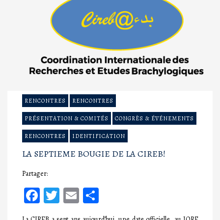
RENCONTRES
RENCONTRES
PRÉSENTATION & COMITÉS
CONGRÈS & ÉVÉNEMENTS
RENCONTRES
IDENTIFICATION
LA SEPTIEME BOUGIE DE LA CIREB!
Partager:
Facebook
Twitter
Email
Partager
La CIREB a sept ans aujourd’hui, une date officielle, au JORF