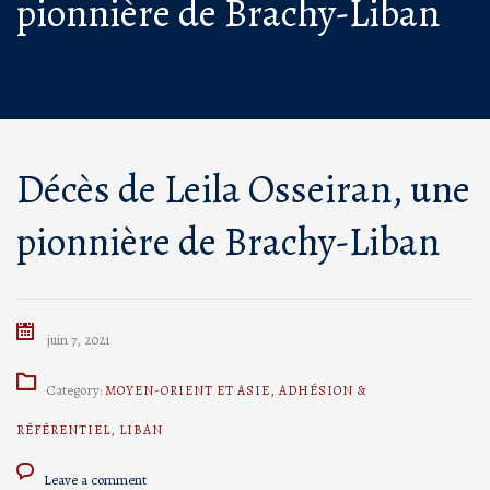
pionnière de Brachy-Liban
Décès de Leila Osseiran, une
pionnière de Brachy-Liban
juin 7, 2021
Category:
MOYEN-ORIENT ET ASIE
,
ADHÉSION &
RÉFÉRENTIEL
,
LIBAN
Leave a comment