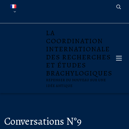
LA
COORDINATION
INTERNATIONALE
DES RECHERCHES
ET ÉTUDES
BRACHYLOGIQUES
REPENSER DU NOUVEAU SUR UNE
IDÉE ANTIQUE
Conversations N°9