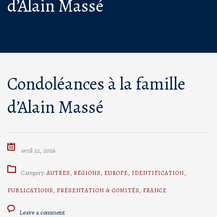
d’Alain Massé
Condoléances à la famille
d’Alain Massé
avril 22, 2026
Category:
AUTRES
,
RÉGIONS
,
EUROPE
,
IDENTIFICATION
,
PUBLICATIONS
,
PRÉSENTATION & COMITÉS
,
FRANCE
Leave a comment