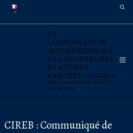
LA
COORDINATION
INTERNATIONALE
DES RECHERCHES
ET ÉTUDES
BRACHYLOGIQUES
REPENSER DU NOUVEAU SUR UNE
IDÉE ANTIQUE
CIREB : Communiqué de