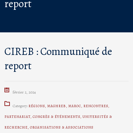
report
CIREB : Communiqué de
report
février 2, 2024
Category:
RÉGIONS
,
MAGHREB
,
MAROC
,
RENCONTRES
,
PARTENARIAT
,
CONGRÈS & ÉVÉNEMENTS
,
UNIVERSITÉS &
RECHERCHE
,
ORGANISATIONS & ASSOCIATIONS