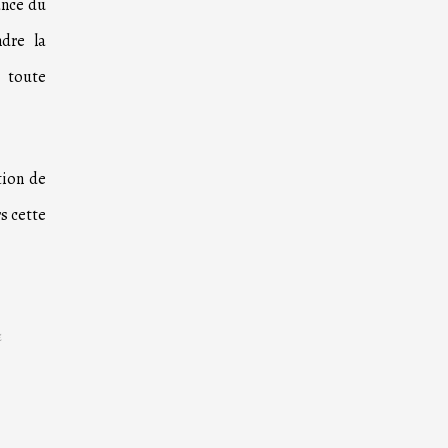
ance du
dre la
 toute
tion de
s cette
.
E