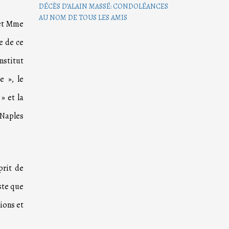
DÉCÈS D’ALAIN MASSÉ: CONDOLÉANCES
AU NOM DE TOUS LES AMIS
 et Mme
e de ce
nstitut
e », le
» et la
 Naples
prit de
ste que
ions et