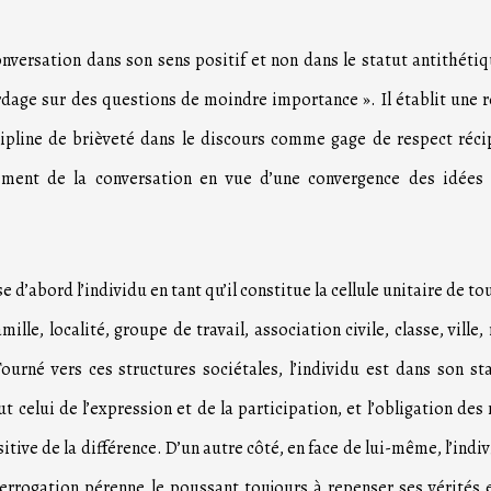
onversation dans son sens positif et non dans le statut antithéti
dage sur des questions de moindre importance ». Il établit une r
scipline de brièveté dans le discours comme gage de respect réc
ment de la conversation en vue d’une convergence des idées 
 d’abord l’individu en tant qu’il constitue la cellule unitaire de to
ille, localité, groupe de travail, association civile, classe, ville,
rné vers ces structures sociétales, l’individu est dans son st
ut celui de l’expression et de la participation, et l’obligation de
itive de la différence. D’un autre côté, en face de lui-même, l’indi
terrogation pérenne le poussant toujours à repenser ses vérités e