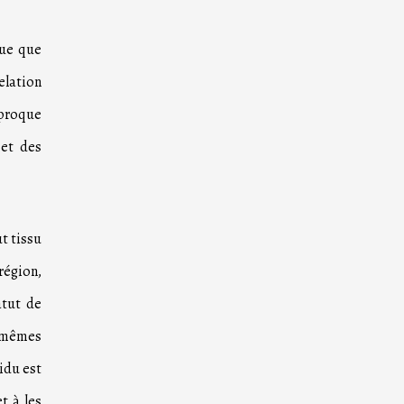
que que
elation
iproque
et des
ut tissu
 région,
atut de
s mêmes
vidu est
t à les