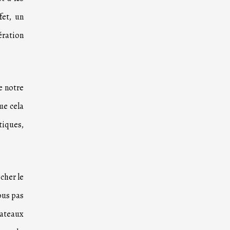
fet, un
ération
e notre
ue cela
tiques,
cher le
ous pas
lateaux