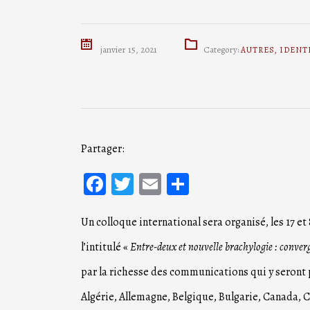
janvier 15, 2021
Category:
AUTRES
,
IDENT
Partager:
Facebook
Twitter
Email
Partager
Un colloque international sera organisé, les 17 et 
l’intitulé «
Entre-deux et nouvelle brachylogie : conver
par la richesse des communications qui y seront 
Algérie, Allemagne, Belgique, Bulgarie, Canada, Cô