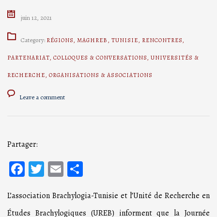
juin 12, 2021
Category:
RÉGIONS
,
MAGHREB
,
TUNISIE
,
RENCONTRES
,
PARTENARIAT
,
COLLOQUES & CONVERSATIONS
,
UNIVERSITÉS &
RECHERCHE
,
ORGANISATIONS & ASSOCIATIONS
Leave a comment
Partager:
Facebook
Twitter
Email
Partager
L’association Brachylogia-Tunisie et l’Unité de Recherche en
Études Brachylogiques (UREB) informent que la Journée