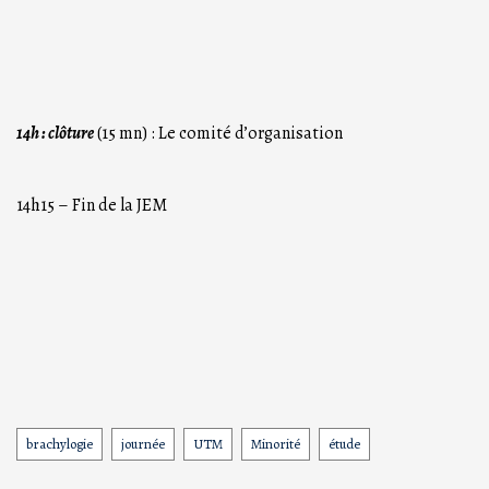
14h : clôture
(15 mn) : Le comité d’organisation
14h15 – Fin de la JEM
brachylogie
journée
UTM
Minorité
étude
Tags