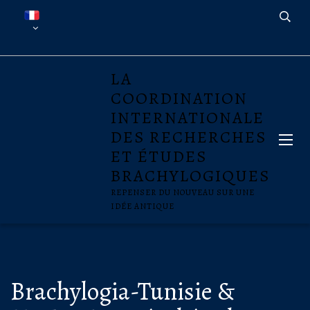
LA
COORDINATION
INTERNATIONALE
DES RECHERCHES
ET ÉTUDES
BRACHYLOGIQUES
REPENSER DU NOUVEAU SUR UNE
IDÉE ANTIQUE
Brachylogia-Tunisie &