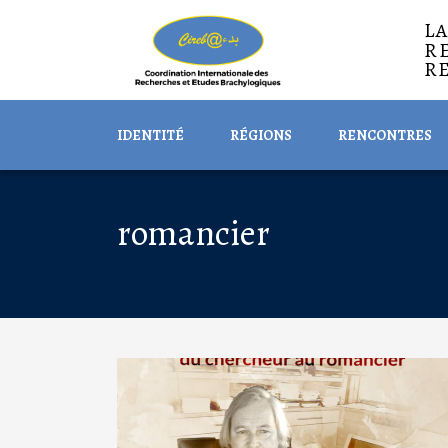
L
R
R
IDENTITÉ
RÉGIONS
RENCONTRES
romancier