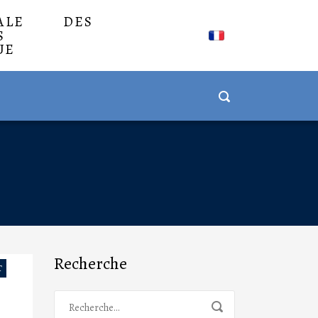
NALE DES
S
UE
Recherche
T