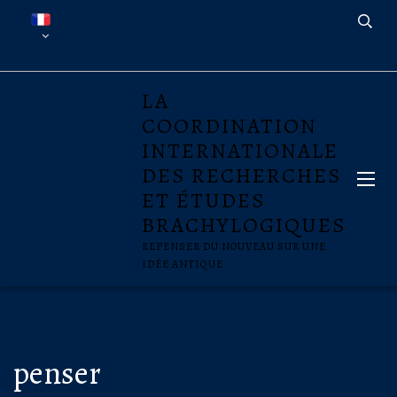
LA
COORDINATION
INTERNATIONALE
DES RECHERCHES
ET ÉTUDES
BRACHYLOGIQUES
REPENSER DU NOUVEAU SUR UNE
IDÉE ANTIQUE
penser