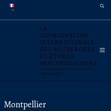
LA
COORDINATION
INTERNATIONALE
DES RECHERCHES
ET ÉTUDES
BRACHYLOGIQUES
REPENSER DU NOUVEAU SUR UNE
IDÉE ANTIQUE
Montpellier