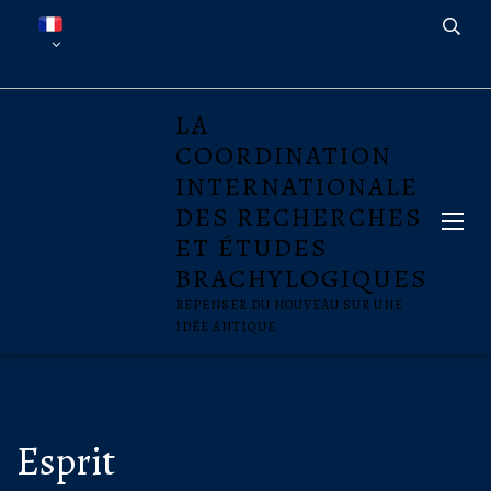
LA
COORDINATION
INTERNATIONALE
DES RECHERCHES
ET ÉTUDES
BRACHYLOGIQUES
REPENSER DU NOUVEAU SUR UNE
IDÉE ANTIQUE
Esprit