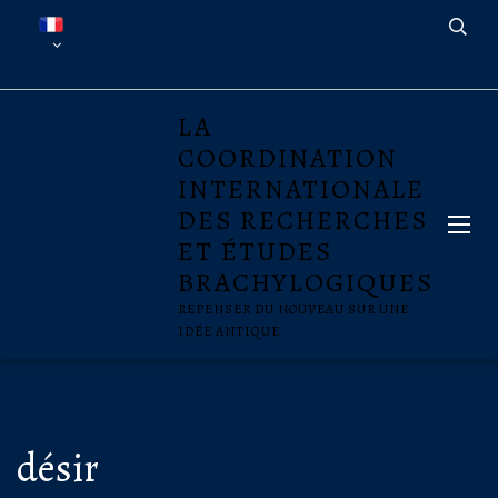
LA
COORDINATION
INTERNATIONALE
DES RECHERCHES
ET ÉTUDES
BRACHYLOGIQUES
REPENSER DU NOUVEAU SUR UNE
IDÉE ANTIQUE
désir