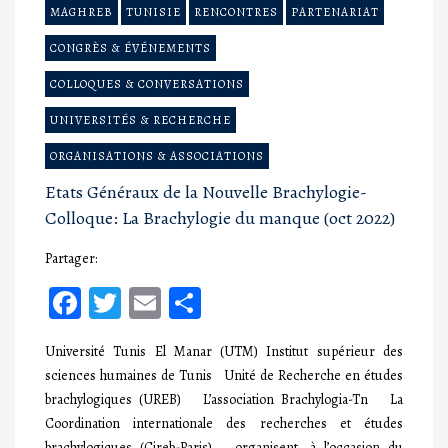
MAGHREB
TUNISIE
RENCONTRES
PARTENARIAT
CONGRÈS & ÉVÉNEMENTS
COLLOQUES & CONVERSATIONS
UNIVERSITÉS & RECHERCHE
ORGANISATIONS & ASSOCIATIONS
Etats Généraux de la Nouvelle Brachylogie-
Colloque: La Brachylogie du manque (oct 2022)
Partager:
Facebook
Twitter
Email
Partager
Université Tunis El Manar (UTM) Institut supérieur des
sciences humaines de Tunis Unité de Recherche en études
brachylogiques (UREB) L’association Brachylogia-Tn La
Coordination internationale des recherches et études
brachylogiques (Cireb-Paris) organisent, à l’occasion du