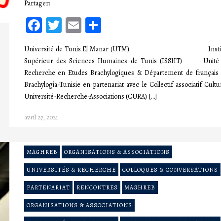
Partager:
Facebook
Twitter
Email
Partager
Université de Tunis El Manar (UTM) Instit
Supérieur des Sciences Humaines de Tunis (ISSHT) Unité
Recherche en Etudes Brachylogiques & Département de françai
Brachylogia-Tunisie en partenariat avec le Collectif associatif Cultu
Université-Recherche-Associations (CURA) […]
avril 27, 2021
MAGHREB
ORGANISATIONS & ASSOCIATIONS
UNIVERSITÉS & RECHERCHE
COLLOQUES & CONVERSATIONS
PARTENARIAT
RENCONTRES
MAGHREB
ORGANISATIONS & ASSOCIATIONS