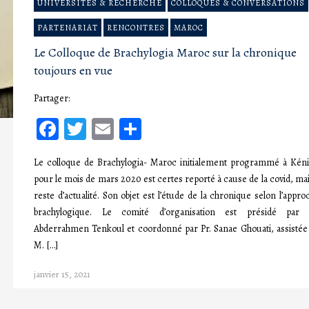
UNIVERSITÉS & RECHERCHE
COLLOQUES & CONVERSATIONS
PARTENARIAT
RENCONTRES
MAROC
Le Colloque de Brachylogia Maroc sur la chronique
toujours en vue
Partager:
Facebook
Twitter
Email
Partager
Le colloque de Brachylogia- Maroc initialement programmé à Kéni
pour le mois de mars 2020 est certes reporté à cause de la covid, mais
reste d’actualité. Son objet est l’étude de la chronique selon l’appro
brachylogique. Le comité d’organisation est présidé par 
Abderrahmen Tenkoul et coordonné par Pr. Sanae Ghouati, assistée
M. […]
janvier 15, 2021