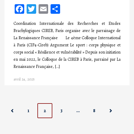
Facebook
Twitter
Email
Partager
Coordination Internationale des Recherches et Etudes
Brachylogiques CIREB, Paris organise avec le parrainage de
La Renaissance Française Le 4ème Colloque International
à Paris (CIP4-Cireb) Argument Le sport : corps physique et
corps social « Résilience et vulnérabilité » Depuis son initiation
en mai 2022, le Colloque de la CIREB à Paris, parrainé par La
Renaissance Française, […]
avril 24, 2025
P
1
2
3
…
8
o