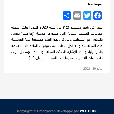
Partager:
Twitter
Facebook
Email
نشر
صدر في شهر ديسمبر (12) من سنة 2020 العدد العاشر لمجلة
محادثات النصف سنوية التي تصدرها جمعية “إبراخيليا”-تونس
بالتعاون مع السيراب. ولئن كان هذا العدد مخصصا للغة الفرنسية
فإن المجلة مفتوحة لكل اللغات متى توفرت المادة ذات العلاقة
بالإبراخيليا. وتجدر الإشارة إلى أن المجلة لها غلاف ومدخل عربي
وآخر للغات الأخرى تتصدرها اللغة الفرنسية. وعلى […]
يناير 19, 2021
Copyright © Brachycireb developpé par
WEBTICOS