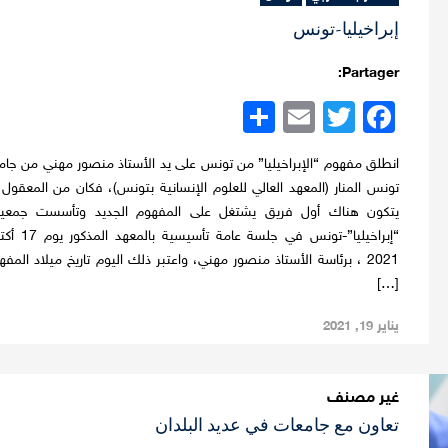
إبراخيليا-تونس
Partager:
Twitter
Facebook
Email
نشر
انطلق مفهوم “الإبراخيليا” من تونس على يد الأستاذ منصور مهني من جام
تونس المنار (المعهد العالي للعلوم الإنسانية بتونس)، فكان من المعقول 
يتكون هناك أول فريق يشتغل على المفهوم الجديد وتأسست جمع
“إبراخيليا”-تونس في جلسة عامة تأسيسية 
2021 ، برئاسة الأستاذ منصور مهني، واعتبر ذلك اليوم تاريخ ميلاد المفه
[…]
يناير 19, 2021
غير مصنف
تعاون مع جامعات في عديد البلدان