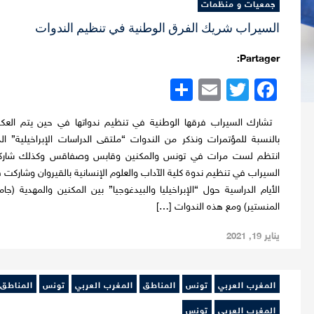
جمعيات و منظمات
السيراب شريك الفرق الوطنية في تنظيم الندوات
Partager:
Twitter
Facebook
Email
نشر
تشارك السيراب فرقها الوطنية في تنظيم ندواتها في حين يتم الع
بالنسبة للمؤتمرات ونذكر من الندوات “ملتقى الدراسات الإبراخيلية” ال
انتظم لست مرات في تونس والمكنين وقابس وصفاقس وكذلك شار
السيراب في تنظيم ندوة كلية الآداب والعلوم الإنسانية بالقيروان وشاركت 
الأيام الدراسية حول “الإبراخيليا والبيدغوجيا” بين المكنين والمهدية (جام
المنستير) ومع هذه الندوات […]
يناير 19, 2021
المغرب العربي
تونس
المناطق
المغرب العربي
تونس
المناطق
المغرب العربي
تونس