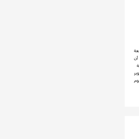
عة
أن
ية
بالمعهد المذكور يوم 17 أكتوبر
وم