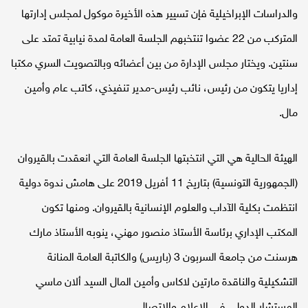
والدراسات الإبراخيلية فإن تسيير هذه الأخيرة موكول لمجلس إدارتها
المتركب من 22 عضوا تنتخبهم الجلسة العامة لمدة نيابية تمتد على
سنتين. ويختار مجلس الإدارة من بين أعضائه وبالتصويت السري مكتبا
إداريا يتكون من رئيس، نائب رئيس-مدير تنفيذي، كاتب عام وأمين
مال.
الهيئة الحالية هي التي انتخبتها الجلسة العامة التي انعقدت بالقيروان
(الجمهورية التونسية) بتاريخ 11 أفريل 2019 على هامش ندوة دولية
انتظمت بكلية الآداب والعلوم الإنسانية بالقيروان. ومنها تكون
المكتب الإداري برئاسة الأستاذ منصور مهني، ينوبه الأستاذ مارك
هرسنت من جامعة السربون 3 (باريس) والكاتبة العامة المنانة
التشكيلية والناقدة مارتين لاكاس وأمين المال السيد ألان ماسي
المستشار الدولي في الاعلام والاتصال.